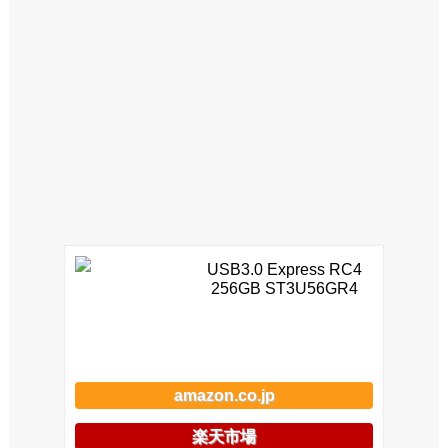
USB3.0 Express RC4
256GB ST3U56GR4
amazon.co.jp
楽天市場