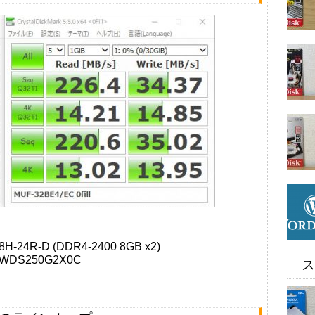
4R-D (DDR4-2400 8GB x2)
S250G2X0C
ス