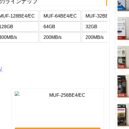
usのラインナップ
MUF-128BE4/EC
MUF-64BE4/EC
MUF-32BE4/EC
128GB
64GB
32GB
300MB/s
200MB/s
200MB/s
ジ
MUF-256BE4/EC