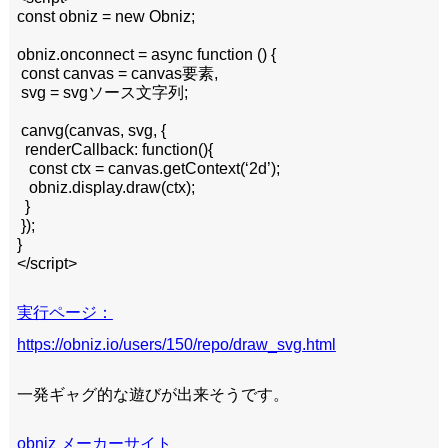
const obniz = new Obniz;
obniz.onconnect = async function () {
const canvas = canvas要素,
svg = svgソース文字列;
canvg(canvas, svg, {
renderCallback: function(){
const ctx = canvas.getContext(‘2d’);
obniz.display.draw(ctx);
}
});
}
</script>
実行ページ：
https://obniz.io/users/150/repo/draw_svg.html
一発ギャグ的な遊びが出来そうです。
obniz メーカーサイト