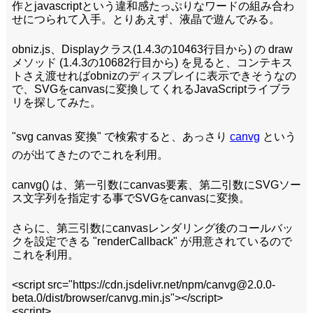
作とjavascriptという違和感たっぷりなワードの組み合わ
せにつられて入手。とりあえず、液晶で遊んでみる。
obniz.js、Displayクラス(1.4.3の10463行目から) の draw
メソッド (1.4.3の10682行目から) を見ると、コンテキス
トさえ渡せればobnizのディスプレイに表示できそうなの
で、SVGをcanvasに変換してくれるJavaScriptライブラ
リを探してみた。
"svg canvas 変換" で検索すると、あっさり
canvg
という
のが出てきたのでこれを利用。
canvg() は、第一引数にcanvas要素、第二引数にSVGソー
ス文字列を指定する事でSVGをcanvasに変換。
さらに、第三引数にcanvasレンダリング後のコールバッ
クを設定できる "renderCallback" が用意されているので
これを利用。
<script src="https://cdn.jsdelivr.net/npm/canvg@2.0.0-
beta.0/dist/browser/canvg.min.js"></script>
<script>